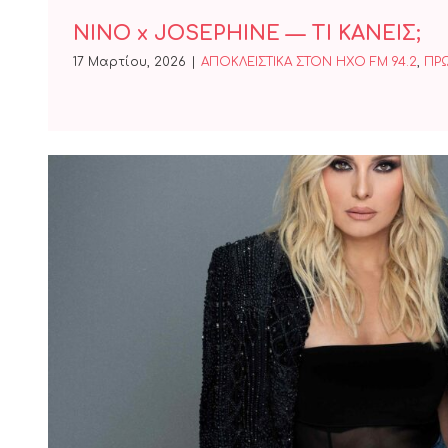
NINO x JOSEPHINE — ΤΙ ΚΑΝΕΙΣ;
17 Μαρτίου, 2026
|
ΑΠΟΚΛΕΙΣΤΙΚΑ ΣΤΟΝ ΗΧΟ FM 94.2
,
ΠΡ
Πέγκυ Ζήνα – Άμυ