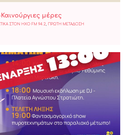
-Καινούργιες μέρες
ΤΙΚΑ ΣΤΟΝ ΗΧΟ FM 94.2
,
ΠΡΩΤΗ ΜΕΤΑΔΟΣΗ
ρα έναρξης του Ρεθεμνιώτικου
Καρναβαλιού