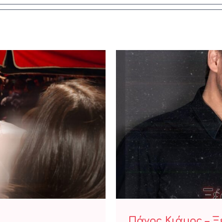
’ αγαπώ
Πάνος 
Πάνος Κιάμος – 