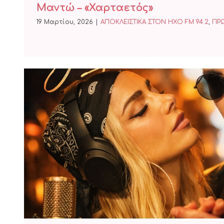
Μαντώ – «Χαρταετός»
19 Μαρτίου, 2026
|
ΑΠΟΚΛΕΙΣΤΙΚΑ ΣΤΟΝ ΗΧΟ FM 94.2
,
ΠΡ
NINO x JOSEPHINE — ΤΙ 