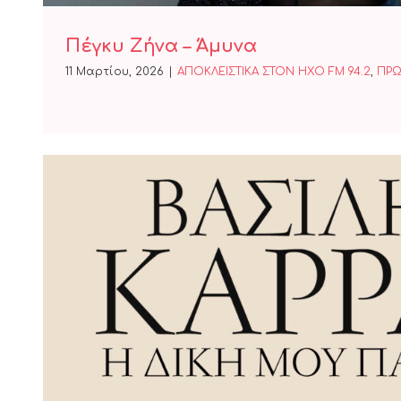
Πέγκυ Ζήνα – Άμυνα
11 Μαρτίου, 2026
|
ΑΠΟΚΛΕΙΣΤΙΚΑ ΣΤΟΝ ΗΧΟ FM 94.2
,
ΠΡΩ
Βασίλης Καρράς -Η Δική μ